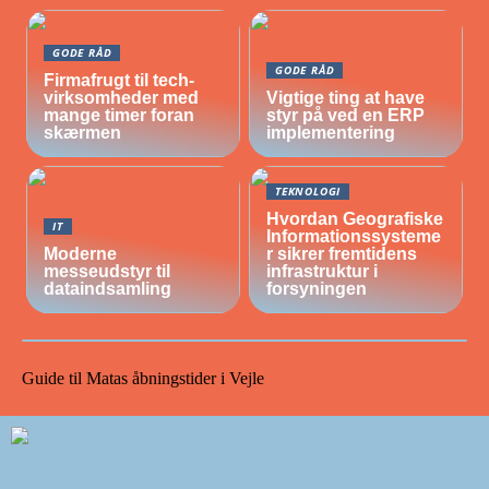
GODE RÅD
GODE RÅD
Firmafrugt til tech-
virksomheder med
Vigtige ting at have
mange timer foran
styr på ved en ERP
skærmen
implementering
TEKNOLOGI
Hvordan Geografiske
IT
Informationssysteme
Moderne
r sikrer fremtidens
messeudstyr til
infrastruktur i
dataindsamling
forsyningen
Guide til Matas åbningstider i Vejle