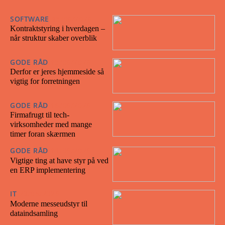
SOFTWARE
18/06/2026
Kontraktstyring i hverdagen –
når struktur skaber overblik
GODE RÅD
18/06/2026
Derfor er jeres hjemmeside så
vigtig for forretningen
GODE RÅD
16/06/2026
Firmafrugt til tech-
virksomheder med mange
timer foran skærmen
GODE RÅD
11/06/2026
Vigtige ting at have styr på ved
en ERP implementering
IT
23/05/2026
Moderne messeudstyr til
dataindsamling