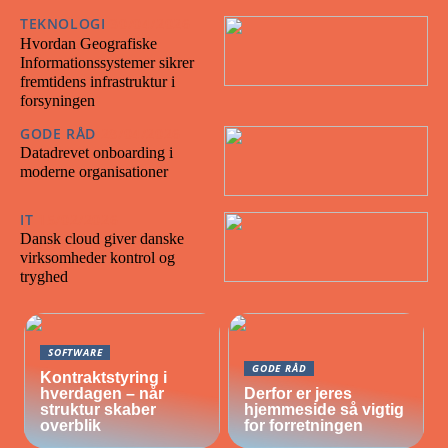
TEKNOLOGI
30/04/2026
Hvordan Geografiske
Informationssystemer sikrer
fremtidens infrastruktur i
forsyningen
GODE RÅD
28/04/2026
Datadrevet onboarding i
moderne organisationer
IT
15/02/2026
Dansk cloud giver danske
virksomheder kontrol og
tryghed
SOFTWARE
GODE RÅD
Kontraktstyring i
hverdagen – når
Derfor er jeres
struktur skaber
hjemmeside så vigtig
overblik
for forretningen