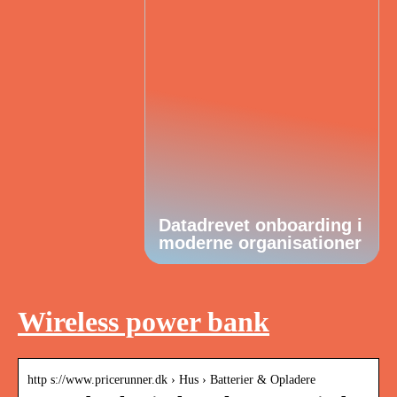
Datadrevet onboarding i
moderne organisationer
Wireless power bank
http s://www.pricerunner.dk › Hus › Batterier & Opladere