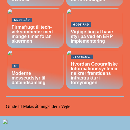
GODE RÅD
GODE RÅD
Firmafrugt til tech-
virksomheder med
Vigtige ting at have
mange timer foran
styr på ved en ERP
skærmen
implementering
TEKNOLOGI
Hvordan Geografiske
IT
Informationssysteme
Moderne
r sikrer fremtidens
messeudstyr til
infrastruktur i
dataindsamling
forsyningen
Guide til Matas åbningstider i Vejle