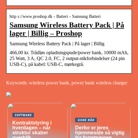
http s://www.proshop.dk › Batteri › Samsung Batteri
Samsung Wireless Battery Pack | På
lager | Billig – Proshop
Samsung Wireless Battery Pack | På lager | Billig
466,00 kr. Trådløs opladningspude/power bank, 10000 mAh,
25 Watt, 3 A, QC 2.0, FC, 2 output-stikforbindelser (24 pin
USB-C), på kabel: USB-C, mørkegrå.
Keywords: wireless power bank, power bank wireless charger
SOFTWARE
GODE RÅD
Kontraktstyring i
hverdagen – når
Derfor er jeres
struktur skaber
hjemmeside så vigtig
overblik
for forretningen