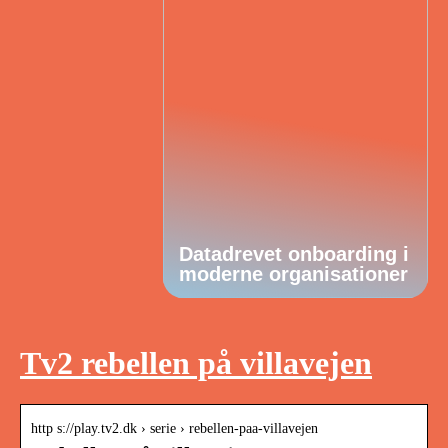
Datadrevet onboarding i
moderne organisationer
Tv2 rebellen på villavejen
http s://play.tv2.dk › serie › rebellen-paa-villavejen