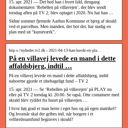
15. apr. 2021 — Det hed han i hvert fald, dengang
dokumentaren ‘Rebellen på villavejen’, der blev sendt
torsdag aften på TV 2, blev optaget i 2020. Nu har han …
Sidste sommer fjernede Aarhus Kommune et bjerg af skrald
ved et parcelhus. Men manden, der bor der, har stadig en
plan med sit “kunstværk”.
http s://nyheder.tv2.dk › 2021-04-13-han-havde-en-pla…
På en villavej levede en mand i dette
affaldsbjerg, indtil …
På en villavej levede en mand i dette affaldsbjerg, indtil
naboerne gjorde et ubehageligt fund – TV 2
15. apr. 2021 — Se ‘Rebellen på villavejen’ på PLAY nu
eller på TV 2 torsdag kl. 20.00. Se også. Otte containere med
skrald blev ryddet fra huset på villavejen …
I hvor høj grad er man herre i eget hus og på egen matrikel?
Og hvornår skal der gribes ind, når borgere i et
velfærdssamfund begraves i skrald?