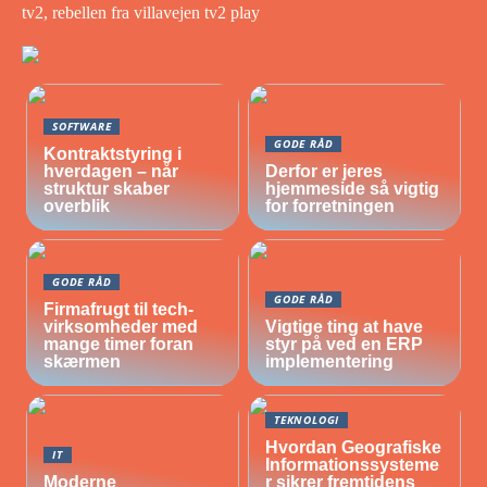
tv2, rebellen fra villavejen tv2 play
SOFTWARE
GODE RÅD
Kontraktstyring i
hverdagen – når
Derfor er jeres
struktur skaber
hjemmeside så vigtig
overblik
for forretningen
GODE RÅD
GODE RÅD
Firmafrugt til tech-
virksomheder med
Vigtige ting at have
mange timer foran
styr på ved en ERP
skærmen
implementering
TEKNOLOGI
Hvordan Geografiske
IT
Informationssysteme
Moderne
r sikrer fremtidens