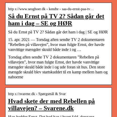
http s://www.seoghoer.dk › kendte › saa-du-ernst-paa-tv…
Så du Ernst på TV 2? Sådan går det
ham i dag – SE og HØR
Så du Ernst på TV 2? Sådan går det ham i dag | SE og HØR
15. apr. 2021 — Torsdag aften sendte TV 2 dokumentaren
”Rebellen på villavejen”, hvor man fulgte Ernst, der havde
vanvittige mængder skrald både inde i og …
Torsdag aften sendte TV 2 dokumentaren ”Rebellen på
villavejen”, hvor man fulgte Ernst, der havde vanvittige
mængder skrald både inde i og ude foran sit hus. Den store
mængde skrald blev startskuddet til en kamp mellem ham og
naboerne
http s://svarene.dk › Spørgsmål & Svar
Hvad skete der med Rebellen på
villavejen? – Svarene.dk
Han hedder Ernst. Det hed han i hvert fald, dengang