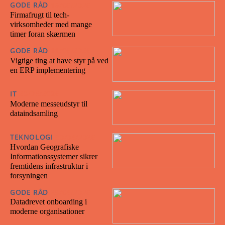
GODE RÅD
16/06/2026
Firmafrugt til tech-
virksomheder med mange
timer foran skærmen
GODE RÅD
11/06/2026
Vigtige ting at have styr på ved
en ERP implementering
IT
23/05/2026
Moderne messeudstyr til
dataindsamling
TEKNOLOGI
30/04/2026
Hvordan Geografiske
Informationssystemer sikrer
fremtidens infrastruktur i
forsyningen
GODE RÅD
28/04/2026
Datadrevet onboarding i
moderne organisationer