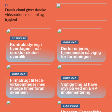
IT
15/02/2026
Dansk cloud giver danske
virksomheder kontrol og
tryghed
SOFTWARE
GODE RÅD
Kontraktstyring i
hverdagen – når
Derfor er jeres
struktur skaber
hjemmeside så vigtig
overblik
for forretningen
GODE RÅD
GODE RÅD
Firmafrugt til tech-
virksomheder med
Vigtige ting at have
mange timer foran
styr på ved en ERP
skærmen
implementering
TEKNOLOGI