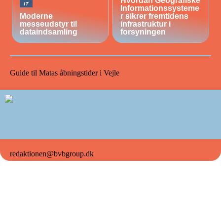
Hvordan Geografiske
IT
Informationssysteme
Moderne
r sikrer fremtidens
messeudstyr til
infrastruktur i
dataindsamling
forsyningen
Guide til Matas åbningstider i Vejle
redaktionen@bvbgroup.dk