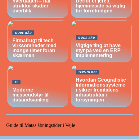
hverdagen – når
Derfor er jeres
struktur skaber
hjemmeside så vigtig
overblik
for forretningen
GODE RÅD
GODE RÅD
Firmafrugt til tech-
virksomheder med
Vigtige ting at have
mange timer foran
styr på ved en ERP
skærmen
implementering
TEKNOLOGI
Hvordan Geografiske
IT
Informationssysteme
Moderne
r sikrer fremtidens
messeudstyr til
infrastruktur i
dataindsamling
forsyningen
Guide til Matas åbningstider i Vejle