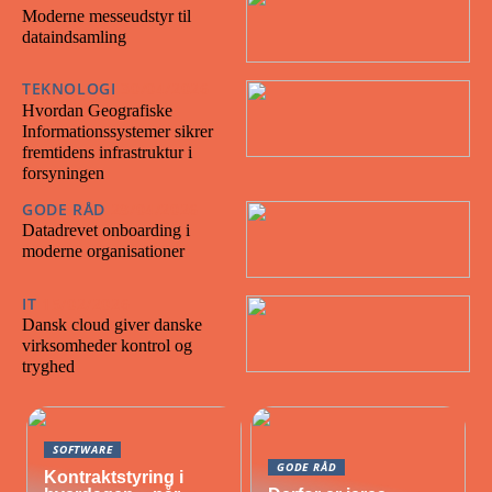
Moderne messeudstyr til
dataindsamling
TEKNOLOGI
30/04/2026
Hvordan Geografiske
Informationssystemer sikrer
fremtidens infrastruktur i
forsyningen
GODE RÅD
28/04/2026
Datadrevet onboarding i
moderne organisationer
IT
15/02/2026
Dansk cloud giver danske
virksomheder kontrol og
tryghed
SOFTWARE
GODE RÅD
Kontraktstyring i