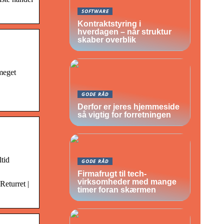
SOFTWARE
Kontraktstyring i
hverdagen – når struktur
skaber overblik
meget
GODE RÅD
Derfor er jeres hjemmeside
så vigtig for forretningen
ltid
GODE RÅD
Firmafrugt til tech-
virksomheder med mange
Returret |
timer foran skærmen