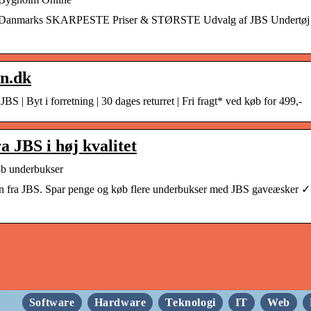
nd | Danmarks SKARPESTE Priser & STØRSTE Udvalg af JBS Undertøj 
in.dk
S | Byt i forretning | 30 dages returret | Fri fragt* ved køb for 499,-
 JBS i høj kvalitet
Køb underbukser
en fra JBS. Spar penge og køb flere underbukser med JBS gaveæsker 
Software
Hardware
Teknologi
IT
Web