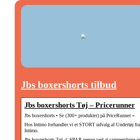
Jbs boxershorts tilbud
Jbs boxershorts Tøj – Pricerunner
Jbs boxershorts • Se (300+ produkter) på PriceRunner »
Hos Intimo forhandler vi et STORT udvalg af Undertøj fra 
Intimo.
Jbs boxershorts Tøj ✓ SPAR penge ved at sammenligne pri