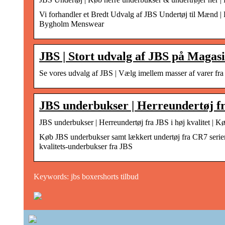
Vi forhandler et Bredt Udvalg af JBS Undertøj til Mæ
Bygholm Menswear
JBS | Stort udvalg af JBS på Magas
Se vores udvalg af JBS | Vælg imellem masser af varer fra JB
JBS underbukser | Herreundertøj fra
JBS underbukser | Herreundertøj fra JBS i høj kvalitet | 
Køb JBS underbukser samt lækkert undertøj fra CR7 seri
kvalitets-underbukser fra JBS
Keywords: jbs boxershorts tilbud