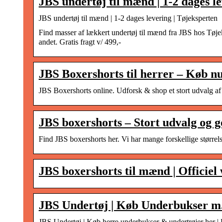
JBS undertøj til mænd | 1-2 dages l
JBS undertøj til mænd | 1-2 dages levering | Tøjeksperten
Find masser af lækkert undertøj til mænd fra JBS hos Tøje
andet. Gratis fragt v/ 499,-
JBS Boxershorts til herrer – Køb n
JBS Boxershorts online. Udforsk & shop et stort udvalg a
JBS boxershorts – Stort udvalg og g
Find JBS boxershorts her. Vi har mange forskellige størrelse
JBS boxershorts til mænd | Officiel
JBS Undertøj | Køb Underbukser m
JBS Undertøj | Køb herre underbukser & undertrøjer her 