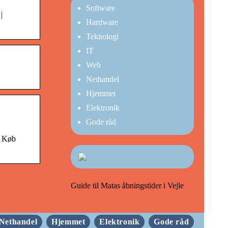
Software
|
Hardware
Teknologi
IT
Web
Nethandel
Hjemmet
Elektronik
Gode råd
✓ Køb
Guide til Matas åbningstider i Vejle
Nethandel
Hjemmet
Elektronik
Gode råd