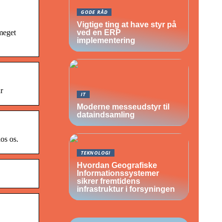
GODE RÅD
Vigtige ting at have styr på
meget
ved en ERP
implementering
r
IT
Moderne messeudstyr til
dataindsamling
hos os.
TEKNOLOGI
Hvordan Geografiske
Informationssystemer
sikrer fremtidens
infrastruktur i forsyningen