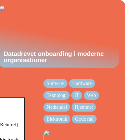
Datadrevet onboarding i moderne
organisationer
Software
Hardware
Teknologi
IT
Web
Nethandel
Hjemmet
Elektronik
Gode råd
Returret |
ste handel