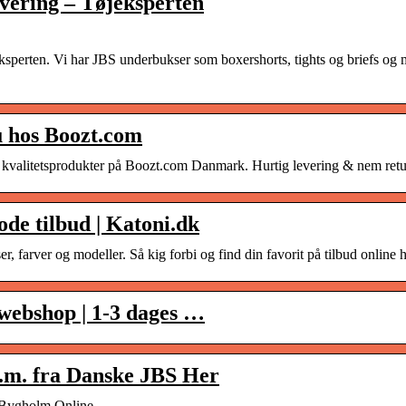
evering – Tøjeksperten
ksperten. Vi har JBS underbukser som boxershorts, tights og briefs og 
u hos Boozt.com
f kvalitetsprodukter på Boozt.com Danmark. Hurtig levering & nem retu
ode tilbud | Katoni.dk
r, farver og modeller. Så kig forbi og find din favorit på tilbud online 
 webshop | 1-3 dages …
.m. fra Danske JBS Her
| Bygholm Online