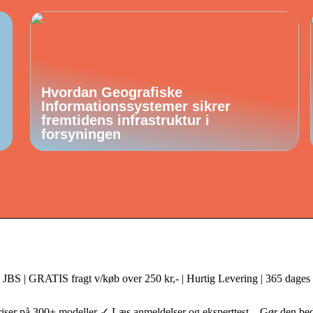
Hvordan Geografiske
Informationssystemer sikrer
fremtidens infrastruktur i
forsyningen
JBS | GRATIS fragt v/køb over 250 kr,- | Hurtig Levering | 365 dages 
ser på 300+ modeller ✓ Læs anmeldelser og eksperttest – Gør den bed