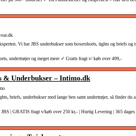
wear.dk
ksperten. Vi har JBS underbukser som boxershorts, tights og briefs og 
orts, undertrøjer og meget mere ✓ Gratis fragt v/ køb over 499,-
ts & Underbukser – Intimo.dk
imo
ghts, briefs, underbukser med lange ben samt undertrøjer, så finder du a
JBS | GRATIS fragt v/køb over 250 kr,- | Hurtig Levering | 365 dages 