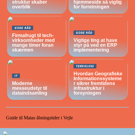
struktur skaber
hjemmeside så vigtig
overblik
for forretningen
GODE RÅD
GODE RÅD
Firmafrugt til tech-
virksomheder med
Vigtige ting at have
mange timer foran
styr på ved en ERP
skærmen
implementering
TEKNOLOGI
Hvordan Geografiske
IT
Informationssysteme
Moderne
r sikrer fremtidens
messeudstyr til
infrastruktur i
dataindsamling
forsyningen
Guide til Matas åbningstider i Vejle