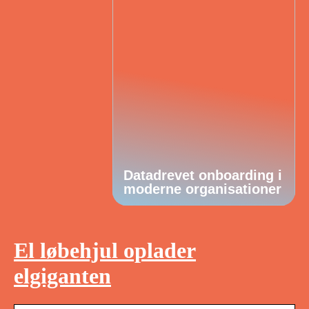
Datadrevet onboarding i
moderne organisationer
El løbehjul oplader
elgiganten