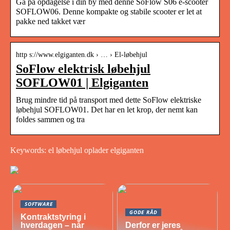
Gå på opdagelse i din by med denne SoFlow S06 e-scooter
SOFLOW06. Denne kompakte og stabile scooter er let at
pakke ned takket vær
http s://www.elgiganten.dk › … › El-løbehjul
SoFlow elektrisk løbehjul
SOFLOW01 | Elgiganten
Brug mindre tid på transport med dette SoFlow elektriske
løbehjul SOFLOW01. Det har en let krop, der nemt kan
foldes sammen og tra
Keywords: el løbehjul oplader elgiganten
SOFTWARE
GODE RÅD
Kontraktstyring i
hverdagen – når
Derfor er jeres