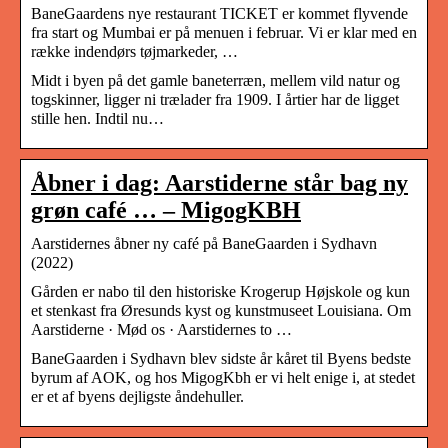
BaneGaardens nye restaurant TICKET er kommet flyvende
fra start og Mumbai er på menuen i februar. Vi er klar med en
række indendørs tøjmarkeder, …
Midt i byen på det gamle baneterræn, mellem vild natur og
togskinner, ligger ni trælader fra 1909. I årtier har de ligget
stille hen. Indtil nu…
Åbner i dag: Aarstiderne står bag ny
grøn café … – MigogKBH
Aarstidernes åbner ny café på BaneGaarden i Sydhavn
(2022)
Gården er nabo til den historiske Krogerup Højskole og kun
et stenkast fra Øresunds kyst og kunstmuseet Louisiana. Om
Aarstiderne · Mød os · Aarstidernes to …
BaneGaarden i Sydhavn blev sidste år kåret til Byens bedste
byrum af AOK, og hos MigogKbh er vi helt enige i, at stedet
er et af byens dejligste åndehuller.