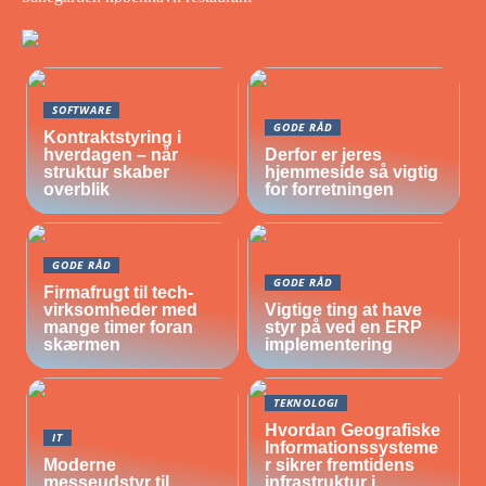
SOFTWARE
GODE RÅD
Kontraktstyring i
hverdagen – når
Derfor er jeres
struktur skaber
hjemmeside så vigtig
overblik
for forretningen
GODE RÅD
GODE RÅD
Firmafrugt til tech-
virksomheder med
Vigtige ting at have
mange timer foran
styr på ved en ERP
skærmen
implementering
TEKNOLOGI
Hvordan Geografiske
IT
Informationssysteme
Moderne
r sikrer fremtidens
messeudstyr til
infrastruktur i