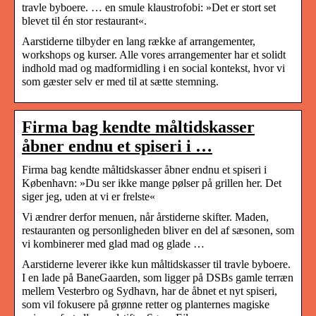
travle byboere. … en smule klaustrofobi: »Det er stort set
blevet til én stor restaurant«.
Aarstiderne tilbyder en lang række af arrangementer,
workshops og kurser. Alle vores arrangementer har et solidt
indhold mad og madformidling i en social kontekst, hvor vi
som gæster selv er med til at sætte stemning.
Firma bag kendte måltidskasser
åbner endnu et spiseri i …
Firma bag kendte måltidskasser åbner endnu et spiseri i
København: »Du ser ikke mange pølser på grillen her. Det
siger jeg, uden at vi er frelste«
Vi ændrer derfor menuen, når årstiderne skifter. Maden,
restauranten og personligheden bliver en del af sæsonen, som
vi kombinerer med glad mad og glade …
Aarstiderne leverer ikke kun måltidskasser til travle byboere.
I en lade på BaneGaarden, som ligger på DSBs gamle terræn
mellem Vesterbro og Sydhavn, har de åbnet et nyt spiseri,
som vil fokusere på grønne retter og planternes magiske