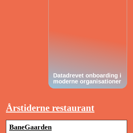
Datadrevet onboarding i
moderne organisationer
Årstiderne restaurant
BaneGaarden